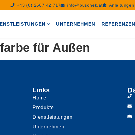
+43 (0) 2687 42 717
info@buschek.at
Anleitunge
IENSTLEISTUNGEN
UNTERNEHMEN
REFERENZE
farbe für Außen
D
Links
Home
Produkte
Dienstleistungen
Unternehmen