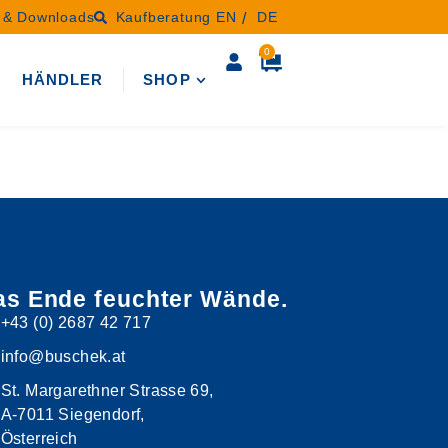
n & Downloads
Kaufberatung
EN
DE
0
N
HÄNDLER
SHOP
as Ende feuchter Wände.
+43 (0) 2687 42 717
info@buschek.at
St. Margarethner Strasse 69,
A-7011 Siegendorf,
Österreich