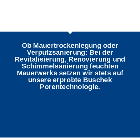
Buschek Feuchtmauerputze
Ob Mauertrockenlegung oder
Verputzsanierung: Bei der
Revitalisierung, Renovierung und
Schimmelsanierung feuchten
Buschek
Mauerwerks setzen wir stets auf
Feuchtmauerputze
unsere erprobte Buschek
Porentechnologie.
Unsere Feuchtmauerputze POROment und
KALKOpor nehmen die Feuchtigkeit
schadsalzbelasteten und schimmelbefallenen
Mauerwerks dabei aufgrund der Buschek
Porentechnologie effizient auf und leiten sie
rasch nach außen ab. So haben Schimmel und
damit einhergehender, modriger Geruch zu