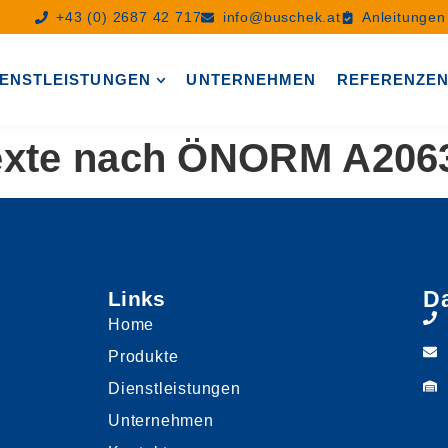
+43 (0) 2687 42 717
info@buschek.at
Anleitunge
IENSTLEISTUNGEN
UNTERNEHMEN
REFERENZE
exte nach ÖNORM A206
D
Links
Home
Produkte
Dienstleistungen
Unternehmen