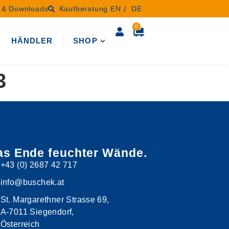
n & Downloads
Kaufberatung
EN
DE
0
N
HÄNDLER
SHOP
3
as Ende feuchter Wände.
+43 (0) 2687 42 717
info@buschek.at
St. Margarethner Strasse 69,
A-7011 Siegendorf,
Österreich